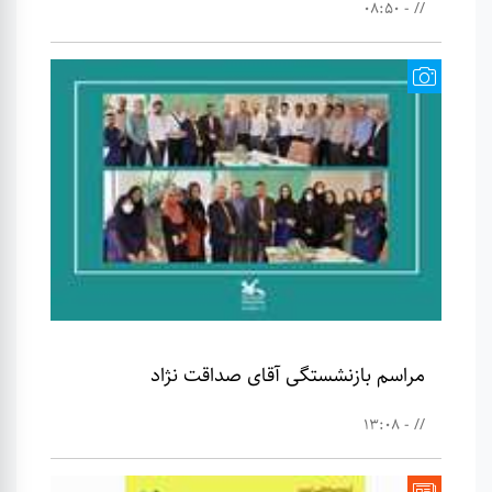
// - 08:50
مراسم بازنشستگی آقای صداقت نژاد
// - 13:08