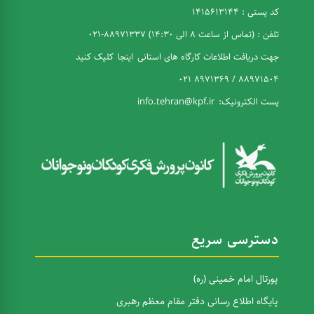
کد پستی : 1415613144
تلفن : (تماس از ساعت 8 الی 14:30) 88971337-021
جهت دریافت اطلاعات کارگاه های استانی
اینجا
کلیک کنید
88971504 / 8971369 021
پست الکترونیک:
info.tehran@kpf.ir
دسترسی سریع
پورتال امام خمینی (ره)
پایگاه اطلاع رسانی دفتر مقام معظم رهبری