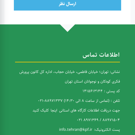
ارسال نظر
اطلاعات تماس
نشانی: تهران؛ خیابان فاطمی، خیابان حجاب، اداره کل کانون پرورش
فکری کودکان و نوجوانان استان تهران
کد پستی : 1415613144
تلفن : (تماس از ساعت 8 الی 14:30) 88971337-021
جهت دریافت اطلاعات کارگاه های استانی
اینجا
کلیک کنید
88971504 / 8971369 021
پست الکترونیک:
info.tehran@kpf.ir