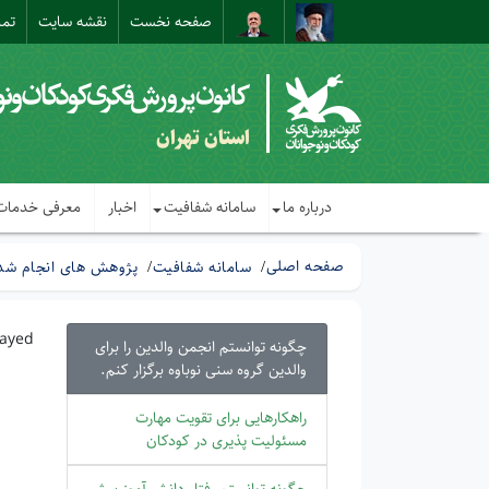
صفحه نخست
نقشه سایت
تما
استان تهران
درباره ما
سامانه شفافیت
اخبار
معرفی خدمات
صفحه اصلی
سامانه شفافیت
پژوهش های انجام شده
layed
چگونه توانستم انجمن والدین را برای
والدین گروه سنی نوباوه برگزار کنم.
راهکارهایی برای تقویت مهارت
مسئولیت پذیری در کودکان
چگونه توانستم رفتار دانش آموز بیش