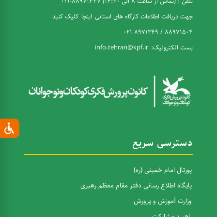
تلفن : (تماس از ساعت 8 الی 14:30) 88971337-021
جهت دریافت اطلاعات کارگاه های استانی
اینجا
کلیک کنید
88971504 / 8971369 021
پست الکترونیک:
info.tehran@kpf.ir
دسترسی سریع
پورتال امام خمینی (ره)
پایگاه اطلاع رسانی دفتر مقام معظم رهبری
وزارت آموزش و پرورش
راهبرد مشارکت