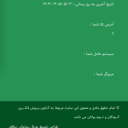
تاریخ آخرین به روز رسانی : 1405/05/03 14:31
آدرس ip شما :
t
سیستم عامل شما :
مرورگر شما :
© تمام حقوق مادی و معنوی این سایت مربوط به کــانون پــروش فکـــــری
کــــودکان و نــــوجــــوانان می باشد
طراحی
توسط
پورتال سازمانی
نیافام