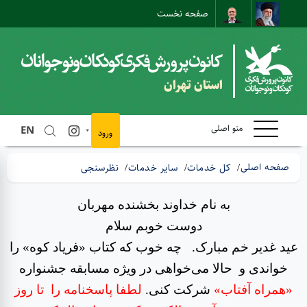
صفحه نخست
نقشه سایت
تماس با ما
ارتباط مستقیم
استان تهران
منو اصلی
EN
ورود
صفحه اصلی
کل خدمات
سایر خدمات
نظرسنجی
به نام خداوند بخشنده مهربان
دوست خوبم سلام
عید غدیر خم مبارک. چه خوب که کتاب «فریاد کوه» را
خواندی و حالا می‌خواهی در ویژه مسابقه جشنواره
«همراه آفتاب»
شرکت کنی.
لطفا پاسخنامه را تا روز