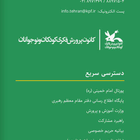
88971504 / 8971369 021
پست الکترونیک:
info.tehran@kpf.ir
دسترسی سریع
پورتال امام خمینی (ره)
پایگاه اطلاع رسانی دفتر مقام معظم رهبری
وزارت آموزش و پرورش
راهبرد مشارکت
بیانیه حریم خصوصی