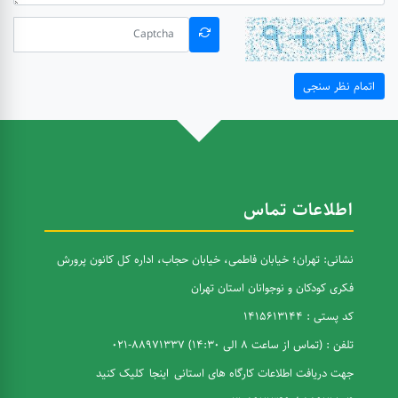
اتمام نظر سنجی
اطلاعات تماس
نشانی: تهران؛ خیابان فاطمی، خیابان حجاب، اداره کل کانون پرورش
فکری کودکان و نوجوانان استان تهران
کد پستی : 1415613144
تلفن : (تماس از ساعت 8 الی 14:30) 88971337-021
جهت دریافت اطلاعات کارگاه های استانی
اینجا
کلیک کنید