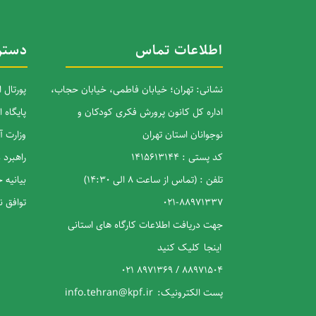
اطلاعات تماس
دستر
نشانی: تهران؛ خیابان فاطمی، خیابان حجاب،
پورتال 
اداره کل کانون پرورش فکری کودکان و
پایگاه 
نوجوانان استان تهران
وزارت 
کد پستی : 1415613144
راهبرد
تلفن : (تماس از ساعت 8 الی 14:30)
بیانیه
88971337-021
توافق 
جهت دریافت اطلاعات کارگاه های استانی
اینجا
کلیک کنید
88971504 / 8971369 021
پست الکترونیک:
info.tehran@kpf.ir