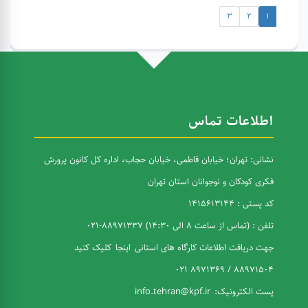
3
2
1
اطلاعات تماس
نشانی: تهران؛ خیابان فاطمی، خیابان حجاب، اداره کل کانون پرورش
فکری کودکان و نوجوانان استان تهران
کد پستی : 1415613144
تلفن : (تماس از ساعت 8 الی 14:30) 88971337-021
جهت دریافت اطلاعات کارگاه های استانی
اینجا
کلیک کنید
88971504 / 8971369 021
پست الکترونیک:
info.tehran@kpf.ir