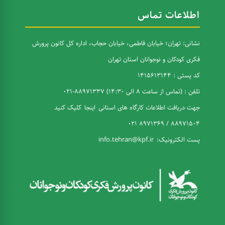
اطلاعات تماس
نشانی: تهران؛ خیابان فاطمی، خیابان حجاب، اداره کل کانون پرورش
فکری کودکان و نوجوانان استان تهران
کد پستی : 1415613144
تلفن : (تماس از ساعت 8 الی 14:30) 88971337-021
جهت دریافت اطلاعات کارگاه های استانی
اینجا
کلیک کنید
88971504 / 8971369 021
پست الکترونیک:
info.tehran@kpf.ir