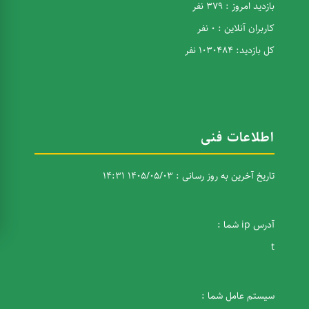
بازدید امروز : 379 نفر
کاربران آنلاین : 0 نفر
کل بازدید: 1030484 نفر
اطلاعات فنی
تاریخ آخرین به روز رسانی : 1405/05/03 14:31
آدرس ip شما :
t
سیستم عامل شما :