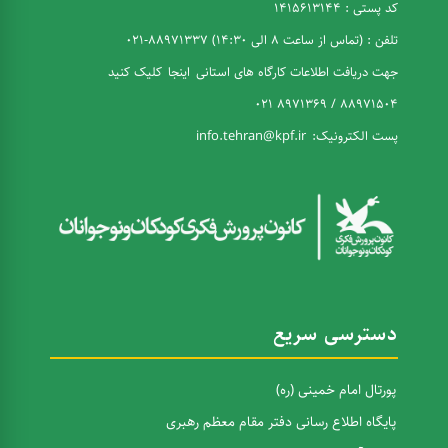
کد پستی : 1415613144
تلفن : (تماس از ساعت 8 الی 14:30) 88971337-021
جهت دریافت اطلاعات کارگاه های استانی
اینجا
کلیک کنید
88971504 / 8971369 021
پست الکترونیک:
info.tehran@kpf.ir
دسترسی سریع
پورتال امام خمینی (ره)
پایگاه اطلاع رسانی دفتر مقام معظم رهبری