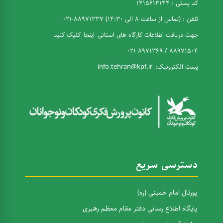
کد پستی : 1415613144
تلفن : (تماس از ساعت 8 الی 14:30) 88971337-021
جهت دریافت اطلاعات کارگاه های استانی
اینجا
کلیک کنید
88971504 / 8971369 021
پست الکترونیک:
info.tehran@kpf.ir
دسترسی سریع
پورتال امام خمینی (ره)
پایگاه اطلاع رسانی دفتر مقام معظم رهبری