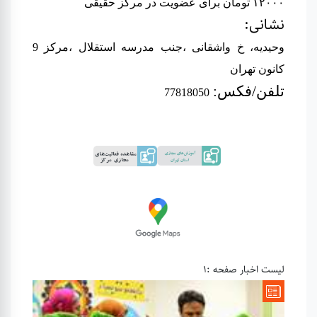
۱۲۰۰۰ تومان برای عضویت در مرکز حقیقی
نشانی
:
وحیدیه، خ واشقانی ،جنب مدرسه استقلال ،مرکز 9
کانون تهران
تلفن/فکس
:
77818050
لیست اخبار صفحه :1