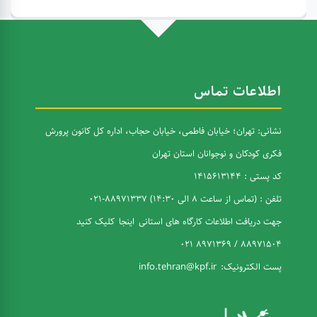
اطلاعات تماس
نشانی: تهران؛ خیابان فاطمی، خیابان حجاب، اداره کل کانون پرورش
فکری کودکان و نوجوانان استان تهران
کد پستی : 1415613144
تلفن : (تماس از ساعت 8 الی 14:30) 88971337-021
جهت دریافت اطلاعات کارگاه های استانی
اینجا
کلیک کنید
88971504 / 8971369 021
پست الکترونیک:
info.tehran@kpf.ir