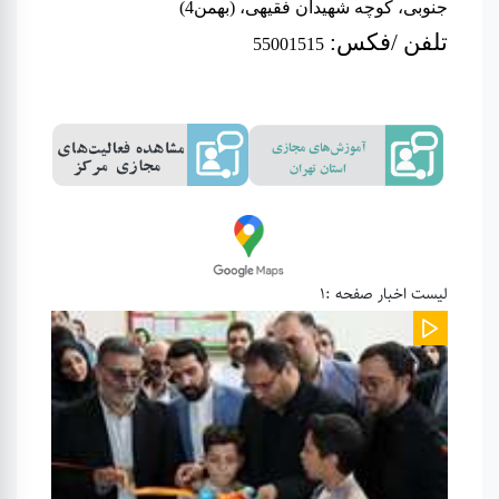
جنوبی، کوچه شهیدان فقیهی، (بهمن4)
تلفن /فکس
:
55001515
لیست اخبار صفحه :1