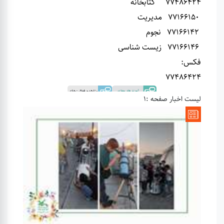
77486424 کتابخانه
77166150 مدیریت
77166142 نجوم
77166146 زیست شناسی
فکس:
77486424
لیست اخبار صفحه :1