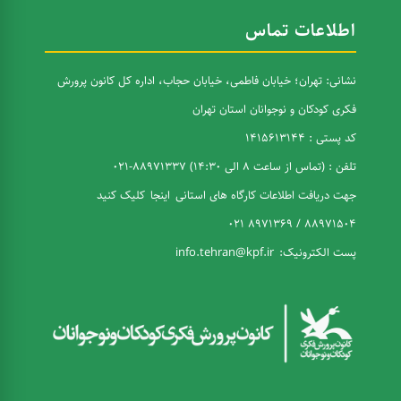
اطلاعات تماس
نشانی: تهران؛ خیابان فاطمی، خیابان حجاب، اداره کل کانون پرورش
فکری کودکان و نوجوانان استان تهران
کد پستی : 1415613144
تلفن : (تماس از ساعت 8 الی 14:30) 88971337-021
جهت دریافت اطلاعات کارگاه های استانی
اینجا
کلیک کنید
88971504 / 8971369 021
پست الکترونیک:
info.tehran@kpf.ir