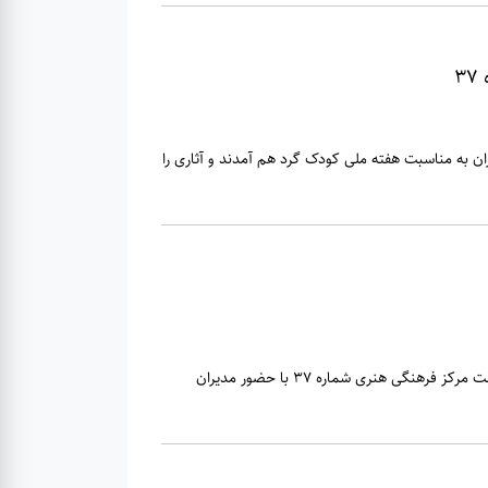
نری شماره 37 کانون استان تهران به مناسبت هفته ملی کودک گرد هم آمدند و آثاری را
نشست تخصصی ترویج کتابخوانی در مدارس منطقه ۲ به همت مرکز فرهنگی هنری شماره 37 با حضور مدیران