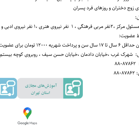
ی زوج دختران و روزهای فرد پسران
ل
:
ط عضویت
:
سن و پرداخت شهریه 12000 تومان برای عضویت در مرکز حقیقی
:
شهرک غرب ،خیابان دادمان ،خیابان حسن سیف ، روبروی کوچه بیستم مر
88087862
880