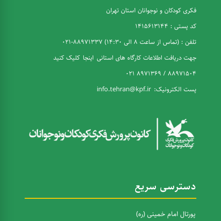
فکری کودکان و نوجوانان استان تهران
کد پستی : 1415613144
تلفن : (تماس از ساعت 8 الی 14:30) 88971337-021
جهت دریافت اطلاعات کارگاه های استانی
اینجا
کلیک کنید
88971504 / 8971369 021
پست الکترونیک:
info.tehran@kpf.ir
دسترسی سریع
پورتال امام خمینی (ره)