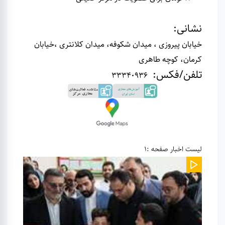
نشانی
:
خیابان پیروزی ، میدان شکوفه، میدان کلانتری ،خیابان
کرمان، کوچه طاهری
تلفن/فکس
:
33340936
لیست اخبار صفحه :1