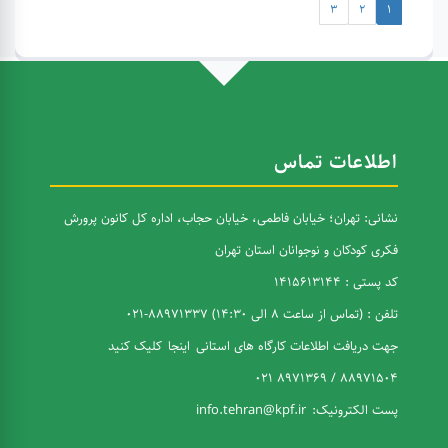
3
2
1
اطلاعات تماس
نشانی: تهران؛ خیابان فاطمی، خیابان حجاب، اداره کل کانون پرورش
فکری کودکان و نوجوانان استان تهران
کد پستی : 1415613144
تلفن : (تماس از ساعت 8 الی 14:30) 88971337-021
جهت دریافت اطلاعات کارگاه های استانی
اینجا
کلیک کنید
88971504 / 8971369 021
پست الکترونیک:
info.tehran@kpf.ir