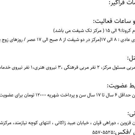
ت فراگیر
:
و ساعات فعالیت
:
ی 15 ( مرکز تک شیفت می باشد)
 شیفت از 8 صبح الی 17 عصر / روزهای زوج پسران و روزهای فرد دختران)
نل
:
یط عضویت
:
سن و پرداخت شهریه ۱۲۰۰۰ تومان برای عضویت در مرکز حقیقی
ی
:
 قزوین ، دوراهی قپان ، خیابان عبید زاکانی ، انتهای کوچه نیازمند، مرکزشماره 25
ن /فکس
:
55705525