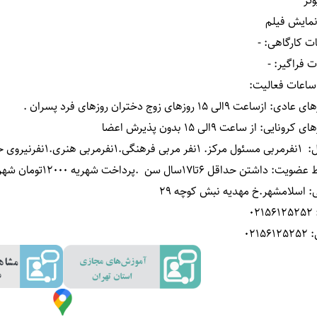
وتر
نمایش فیلم
ات کارگاهی
:
-
 فراگیر
:
-
 ساعات فعالیت
:
 ازساعت 9الی 15 روزهای زوج دختران روزهای فرد پسران .
کرونایی: از ساعت 9الی 15 بدون پذیرش اعضا
ل
:
1نفرمربی مسئول مرکز. 1نفر مربی فرهنگی.1نفرمربی هنری.1نفرنیروی خدمات
ط عضویت
:
داشتن حداقل 6تا17سال سن .پرداخت شهریه 12000تومان شهریه یکسال درمرکزحقیقی
:
اسلامشهر.خ مهدیه نبش کوچه 29
02156125252
0215