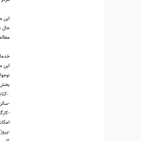
این مرکز از سال 1355 فعالیت خود را
مطالع
خدما
نوجوا
بخش 
-کتا
-سالن س
-کارگ
امکان
:
پروژ