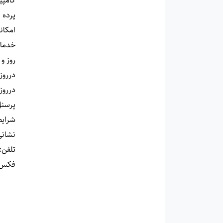
کامپی
پرده 
امکان
خدمات
روز و
درروزهای عادی:
درروزهای 
پرسن
شرای
نشانی
تلفن
:
فکس: 6125252