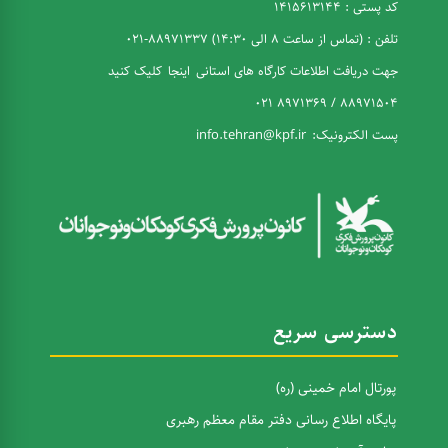
کد پستی : 1415613144
تلفن : (تماس از ساعت 8 الی 14:30) 88971337-021
جهت دریافت اطلاعات کارگاه های استانی
اینجا
کلیک کنید
88971504 / 8971369 021
پست الکترونیک:
info.tehran@kpf.ir
دسترسی سریع
پورتال امام خمینی (ره)
پایگاه اطلاع رسانی دفتر مقام معظم رهبری