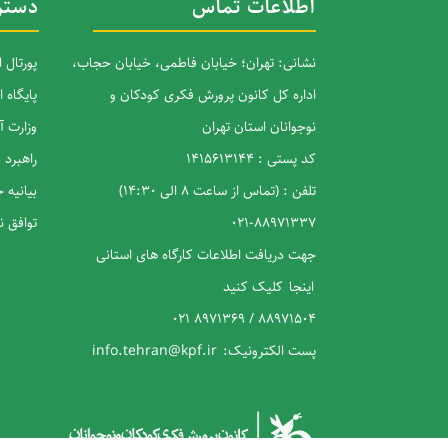
اطلاعات تماس
دستر
نشانی: تهران؛ خیابان فاطمی، خیابان حجاب،
پورتال 
اداره کل کانون پرورش فکری کودکان و
پایگاه 
نوجوانان استان تهران
وزارت 
کد پستی : 1415613144
راهبرد
تلفن : (تماس از ساعت 8 الی 14:30)
بیانیه
88971337-021
توافق 
جهت دریافت اطلاعات کارگاه های استانی
اینجا
کلیک کنید
88971504 / 8971369 021
پست الکترونیک:
info.tehran@kpf.ir