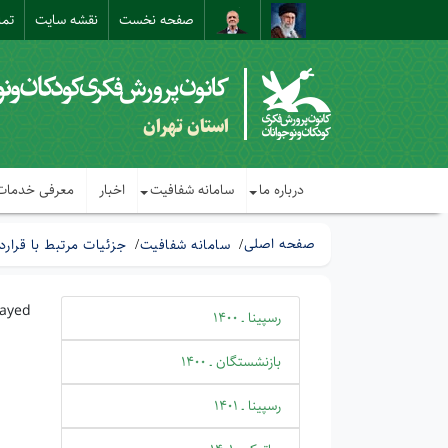
صفحه نخست
نقشه سایت
تما
استان تهران
درباره ما
سامانه شفافیت
اخبار
معرفی خدمات
صفحه اصلی
سامانه شفافیت
جزئیات مرتبط با قرارد
layed
رسپینا ـ 1400
بازنشستگان ـ 1400
رسپینا ـ 1401