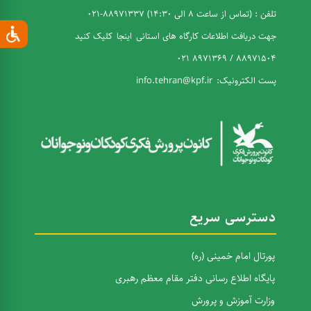
تلفن : (تماس از ساعت 8 الی 14:30) 88971337-021
جهت دریافت اطلاعات کارگاه های استانی
اینجا
کلیک کنید
88971504 / 8971369 021
پست الکترونیک:
info.tehran@kpf.ir
دسترسی سریع
پورتال امام خمینی (ره)
پایگاه اطلاع رسانی دفتر مقام معظم رهبری
وزارت آموزش و پرورش