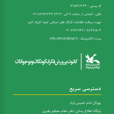
کد پستی : 1415613144
تلفن : (تماس از ساعت 8 الی 14:30) 88971337-021
جهت دریافت اطلاعات کارگاه های استانی
اینجا
کلیک کنید
88971504 / 8971369 021
پست الکترونیک:
info.tehran@kpf.ir
دسترسی سریع
پورتال امام خمینی (ره)
پایگاه اطلاع رسانی دفتر مقام معظم رهبری