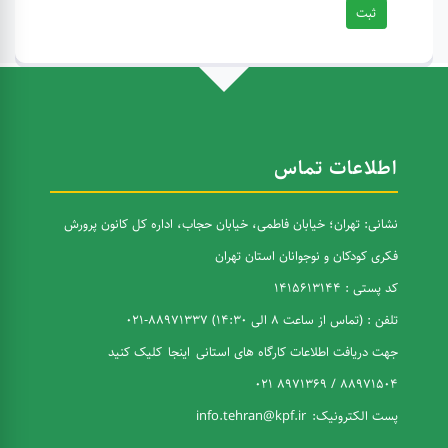
ثبت
اطلاعات تماس
نشانی: تهران؛ خیابان فاطمی، خیابان حجاب، اداره کل کانون پرورش
فکری کودکان و نوجوانان استان تهران
کد پستی : 1415613144
تلفن : (تماس از ساعت 8 الی 14:30) 88971337-021
جهت دریافت اطلاعات کارگاه های استانی
اینجا
کلیک کنید
88971504 / 8971369 021
پست الکترونیک:
info.tehran@kpf.ir