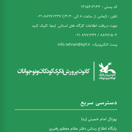
کد پستی : 1415613144
تلفن : (تماس از ساعت 8 الی 14:30) 88971337-021
جهت دریافت اطلاعات کارگاه های استانی
اینجا
کلیک کنید
88971504 / 8971369 021
پست الکترونیک:
info.tehran@kpf.ir
دسترسی سریع
پورتال امام خمینی (ره)
پایگاه اطلاع رسانی دفتر مقام معظم رهبری