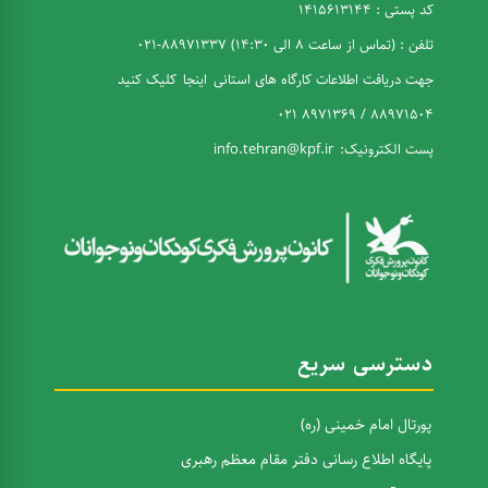
کد پستی : 1415613144
تلفن : (تماس از ساعت 8 الی 14:30) 88971337-021
جهت دریافت اطلاعات کارگاه های استانی
اینجا
کلیک کنید
88971504 / 8971369 021
پست الکترونیک:
info.tehran@kpf.ir
دسترسی سریع
پورتال امام خمینی (ره)
پایگاه اطلاع رسانی دفتر مقام معظم رهبری