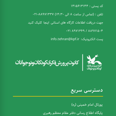
کد پستی : 1415613144
تلفن : (تماس از ساعت 8 الی 14:30) 88971337-021
جهت دریافت اطلاعات کارگاه های استانی
اینجا
کلیک کنید
88971504 / 8971369 021
پست الکترونیک:
info.tehran@kpf.ir
دسترسی سریع
پورتال امام خمینی (ره)
پایگاه اطلاع رسانی دفتر مقام معظم رهبری