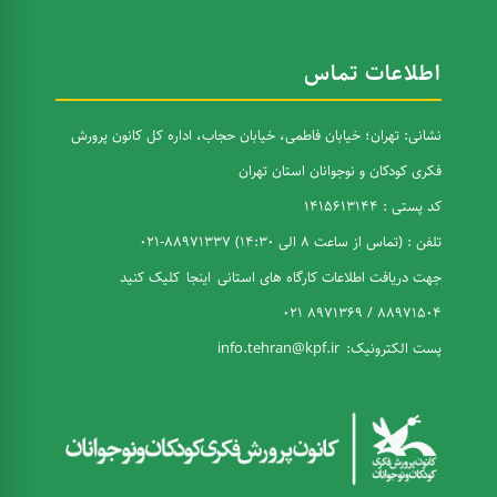
اطلاعات تماس
نشانی: تهران؛ خیابان فاطمی، خیابان حجاب، اداره کل کانون پرورش
فکری کودکان و نوجوانان استان تهران
کد پستی : 1415613144
تلفن : (تماس از ساعت 8 الی 14:30) 88971337-021
جهت دریافت اطلاعات کارگاه های استانی
اینجا
کلیک کنید
88971504 / 8971369 021
پست الکترونیک:
info.tehran@kpf.ir