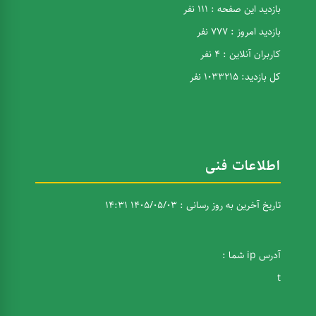
بازدید این صفحه : 111 نفر
بازدید امروز : 777 نفر
کاربران آنلاین : 4 نفر
کل بازدید: 1033215 نفر
اطلاعات فنی
تاریخ آخرین به روز رسانی : 1405/05/03 14:31
آدرس ip شما :
t