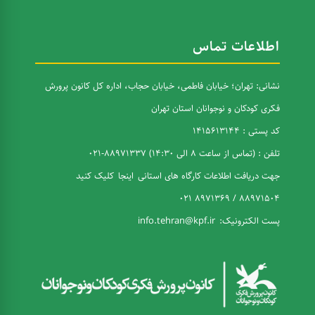
اطلاعات تماس
نشانی: تهران؛ خیابان فاطمی، خیابان حجاب، اداره کل کانون پرورش
فکری کودکان و نوجوانان استان تهران
کد پستی : 1415613144
تلفن : (تماس از ساعت 8 الی 14:30) 88971337-021
جهت دریافت اطلاعات کارگاه های استانی
اینجا
کلیک کنید
88971504 / 8971369 021
پست الکترونیک:
info.tehran@kpf.ir