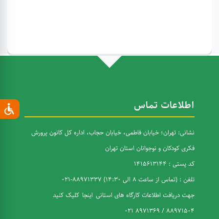
اطلاعات تماس
نشانی: تهران؛ خیابان فاطمی، خیابان حجاب، اداره کل کانون پرورش
فکری کودکان و نوجوانان استان تهران
کد پستی : 1415613144
تلفن : (تماس از ساعت 8 الی 14:30) 88971337-021
جهت دریافت اطلاعات کارگاه های استانی
اینجا
کلیک کنید
88971504 / 8971369 021