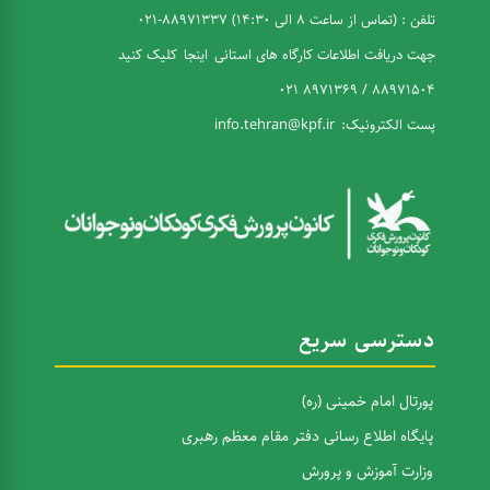
تلفن : (تماس از ساعت 8 الی 14:30) 88971337-021
جهت دریافت اطلاعات کارگاه های استانی
اینجا
کلیک کنید
88971504 / 8971369 021
پست الکترونیک:
info.tehran@kpf.ir
دسترسی سریع
پورتال امام خمینی (ره)
پایگاه اطلاع رسانی دفتر مقام معظم رهبری
وزارت آموزش و پرورش