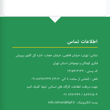
اطلاعات تماس
نشانی: تهران؛ خیابان فاطمی، خیابان حجاب، اداره کل کانون پرورش
فکری کودکان و نوجوانان استان تهران
کد پستی : 1415613144
تلفن : (تماس از ساعت 8 الی 14:30) 88971337-021
جهت دریافت اطلاعات کارگاه های استانی
اینجا
کلیک کنید
88971504 / 8971369 021
پست الکترونیک:
info.tehran@kpf.ir