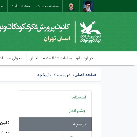
صفحه نخست
نقشه سایت
تما
استان تهران
درباره ما
سامانه شفافیت
اخبار
معرفی خدمات
صفحه اصلی
درباره ما
تاریخچه
اساسنامه
چشم انداز
کانون پرورش فک
تاریخچه
ایجاد