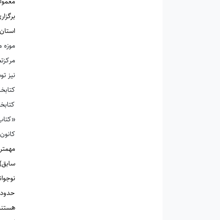
معمولا
برگزار
استان 
موزه م
مرکزتج
نیز تو
کتابخا
کتابخا
«کتاب‌ها
کانون 
مهمتری
نوجوان
حدود 
هستند