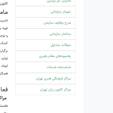
مدیران کل پیشین
کانون
مام
نمودار سازمانی
تاسیس
شرح وظایف سازمان
تهیه 
ساختار سازمانی
و نوجو
کمک به
سوالات متداول
برگزار
رهنمودهای مقام رهبری
تولید 
ایجاد 
شناسنامه خدمات
همکاری
مراکز فرهنگی هنری تهران
فعا
مراکز کانون زبان تهران
مراک