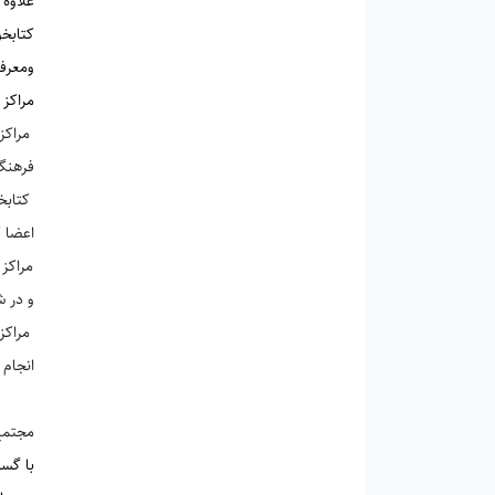
علاوه بر امانت 
كتابخ
ومعرف
مراکز فرهنگ
مراکز 
فرهنگی، 
کتابخا
اعضا ک
مراکز
و در ش
مراکز
انجام 
مجتمع
با گست