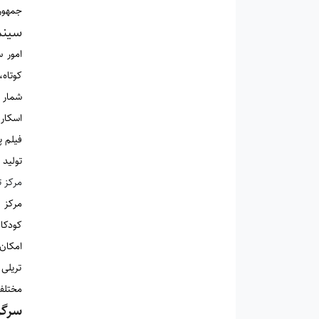
جمهور
سینم
کوتاه،
شمار ز
فیلم پ
تولید 
مرکز ت
کودکان
امکان تم
تریلی 
مختلف
سرگر