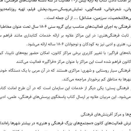
دادن كتاب به ارايه بیش از40 فعالیت در سه دسته فعالیت‌های فرهنگی، هنری، ادبی می‌پردازند.
وانی، شعر‌خوانی، قصه‌گويی، نمايش‌عروسكی،سرود،پخش فيلم، تهيه روزنامه‌ديو
ی‌ها(شخصیت، سرزمین، مشاغل) ... از آن جمله است.
.
ی‌ به اجرای فعالیت‌های مناسب برای گروه سنی 6-18 سال تحت عنوان مخاطبان کودک و نوجوان می‌پردازند.
‌ثابت ‌فرهنگی‌هنری: در این مراکز علاوه بر ارائه خدمات كتابداری مانند فراهم
هنری و ادبی نيز به كودكان و نوجوانان 6-18 ساله ارائه می‌شود
.
نه‌های فراگیر: با تغییر کاربری برخی مراکز کانون، امکان حضور بچه‌های نابینا، کم‌بی
انون فراهم شده است این مراکز با عنوان مرکز «فراگیر» فعالیت می‌کنند
 فرهنگی سیار روستایی و شهری: مراكزی هستند كه در آن مربی با يک دستگاه خودرو
هرها به مناطق كم برخوردار مراجعه می‌كند.
 فرهنگی پستی: یکی دیگر از خدمات این سازمان است که در آن طرح امانت کتاب
می‌شود. این مربیان علاوه بر ارسال کتاب پاسخگوی پرسش‌های فرهنگی، علمی، ادبی 
‌ها و مرکز آفرینش‌های فرهنگی
رش فعالیت‌های کانون «مجتمع‌های بزرگ فرهنگی و هنری» در بیشتر شهرها راه‌اند