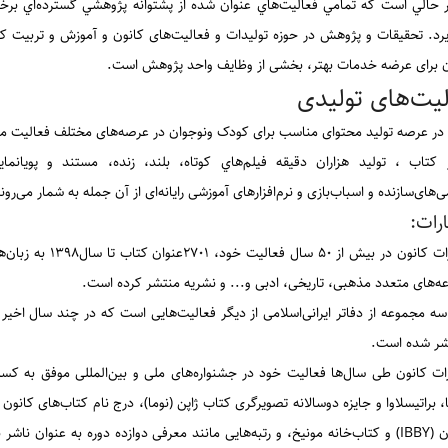
ر حالي است كه تمامي فعاليت‌هاي عنوان شده از پشتوانه پژوهشي گسترده‌اي ب
يرد. تحقیقات و پژوهش در حوزه تولیدات و فعالیت‌های کانون و آموزش و تربیت ک
ن برای عرضه خدمات بهتر، بخشی از وظایف واحد پژوهش است.
لیت‌های تولیدی
 در عرصه تولید محتوای مناسب برای کودک ونوجوان در عرصه‌های مختلف فعالیت می
ر كتاب ، توليد هزاران دقيقه فيلم‌هاي كوتاه، بلند، زنده، مستند و پويانماي
‌های‌سازنده و اسباب‌بازی و نرم‌افزار‌های آموزشی رايانه‌ای از آن جمله به شمار می‌رون
ارات:
انتشارات کانون در ب
ه‌های متعدد مذهبی، تاریخی، ادبی و... و نشریه منتشر کرده است.
نشر شده است.
ات کانون طی سال‌ها فعالیت خود در جشنواره‌های ملی و بین‌المللی موفق به کسب
ا، براتیسلاوا و جایزه دوسالانه تصویرگری کتاب ژاپن (نوما)، درج نام کتاب‌های کان
ن (
IBBY
) و کتاب‌خانه مونیخ، و رتبه‌هایی مانند معرفی دوازده دوره به عنوان ناشر 