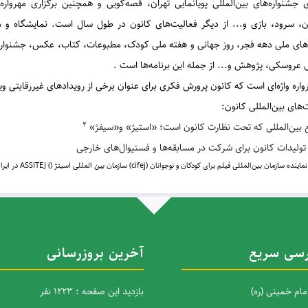
ی جشنواره‌های بین‌المللی پویانمایی تهران، قصه‌گویی و همچنین برگزاری مهرواره‌
ن، سرود، بازی و... از ديگر فعاليت‌های كانون در طول سال است. نمایشگاه و مس
‌های ملی دهه فجر، روز جهانی و هفته ملی کودک، مطبوعات، کتاب، عکس، جشنواره و
عروسکی، پژوهش و... از جمله این برنامه‌ها است .
واره واژه‌ای است که کانون پرورش فکری برای عنوان برخی از رویدادهای غیررقابتی و
‌های بین‌المللی کانون:
2
 بین‌المللی که تحت نظارت کانون است؛ «استیژ» و«سیفژ»
تولیدات کانون برای شرکت در مسابقه‌ها و فستیوال‌های خارجی
نماینده سازمان بین‌المللی فیلم برای کودکان و نوجوانان (
cifej
) سازمان بین المللی اسیتژ (
(
ASSITEJ
در ایر
سی سریع
آخرین بروزرسانی
امام خمینی (ره)
بازدید این صفحه : 1223 نفر