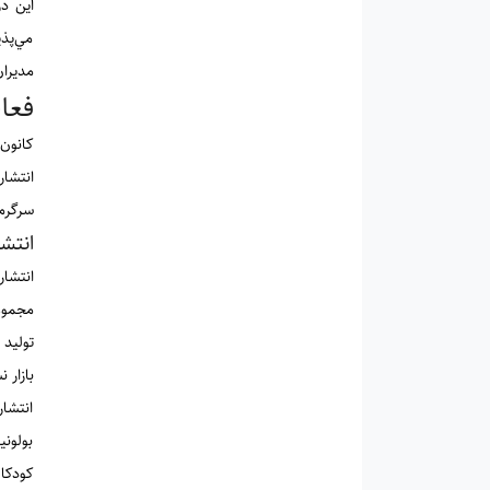
اين د
مي‌پذ
مدیرا
فعا
کانون
انتشا
سرگرمی
انتش
مجموع
بازار 
انتشار
بولونی
کودکا