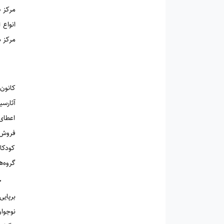
انواع 
مرکز د
فعا
کانون 
آثارسی
اعطای
فروش ت
کودکا
گروه‌ه
جشن
برپایی
نوجوا