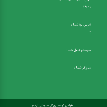
14:31
آدرس ip شما :
t
سیستم عامل شما :
مرورگر شما :
طراحی
توسط
پورتال سازمانی
نیافام