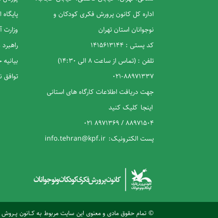
اداره کل کانون پرورش فکری کودکان و
پایگاه 
نوجوانان استان تهران
وزارت 
کد پستی : 1415613144
راهبرد
تلفن : (تماس از ساعت 8 الی 14:30)
بیانیه
88971337-021
توافق 
جهت دریافت اطلاعات کارگاه های استانی
اینجا
کلیک کنید
88971504 / 8971369 021
پست الکترونیک:
info.tehran@kpf.ir
© تمام حقوق مادی و معنوی این سایت مربوط به کــانون پــروش فکـــــ