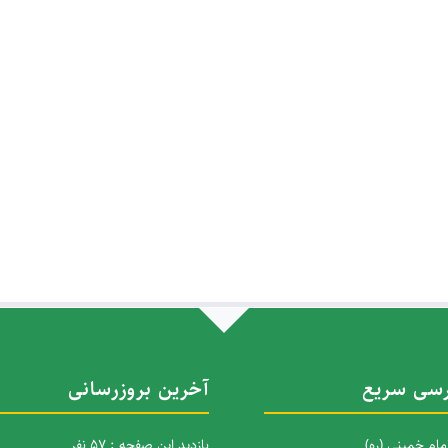
سی سریع
آخرین بروزرسانی
امام خمینی (ره)
بازدید این صفحه : 57 نفر