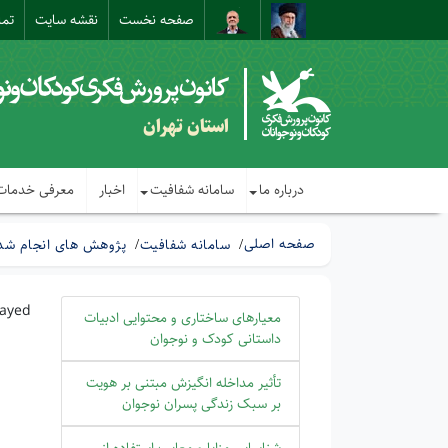
صفحه نخست
نقشه سایت
تما
استان تهران
درباره ما
سامانه شفافیت
اخبار
معرفی خدمات
صفحه اصلی
سامانه شفافیت
پژوهش های انجام شده
layed
معیارهای ساختاری و محتوایی ادبیات
داستانی کودک و نوجوان
تأثیر مداخله انگیزش مبتنی بر ھویت
بر سبک زندگی پسران نوجوان
شناسایی مزایا و معایب استفاده از