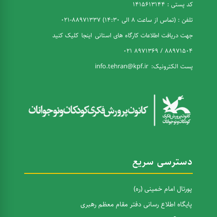
کد پستی : 1415613144
تلفن : (تماس از ساعت 8 الی 14:30) 88971337-021
جهت دریافت اطلاعات کارگاه های استانی
اینجا
کلیک کنید
88971504 / 8971369 021
پست الکترونیک:
info.tehran@kpf.ir
دسترسی سریع
پورتال امام خمینی (ره)
پایگاه اطلاع رسانی دفتر مقام معظم رهبری