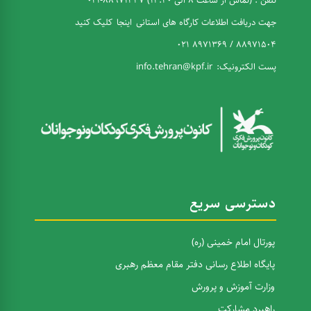
تلفن : (تماس از ساعت 8 الی 14:30) 88971337-021
جهت دریافت اطلاعات کارگاه های استانی
اینجا
کلیک کنید
88971504 / 8971369 021
پست الکترونیک:
info.tehran@kpf.ir
دسترسی سریع
پورتال امام خمینی (ره)
پایگاه اطلاع رسانی دفتر مقام معظم رهبری
وزارت آموزش و پرورش
راهبرد مشارکت