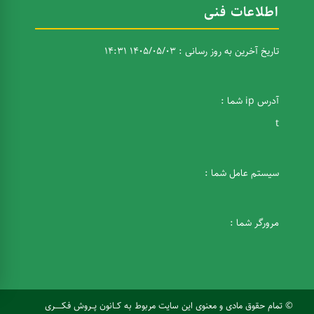
اطلاعات فنی
تاریخ آخرین به روز رسانی : 1405/05/03 14:31
آدرس ip شما :
t
سیستم عامل شما :
مرورگر شما :
© تمام حقوق مادی و معنوی این سایت مربوط به کــانون پــروش فکـــــری