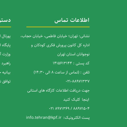
اطلاعات تماس
دستر
نشانی: تهران؛ خیابان فاطمی، خیابان حجاب،
پورتال 
اداره کل کانون پرورش فکری کودکان و
پایگاه 
نوجوانان استان تهران
وزارت 
کد پستی : 1415613144
راهبرد
تلفن : (تماس از ساعت 8 الی 14:30)
بیانیه
88971337-021
توافق 
جهت دریافت اطلاعات کارگاه های استانی
اینجا
کلیک کنید
88971504 / 8971369 021
پست الکترونیک:
info.tehran@kpf.ir