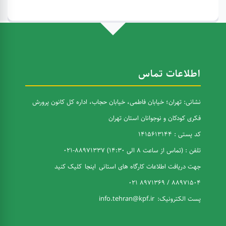
اطلاعات تماس
نشانی: تهران؛ خیابان فاطمی، خیابان حجاب، اداره کل کانون پرورش
فکری کودکان و نوجوانان استان تهران
کد پستی : 1415613144
تلفن : (تماس از ساعت 8 الی 14:30) 88971337-021
جهت دریافت اطلاعات کارگاه های استانی
اینجا
کلیک کنید
88971504 / 8971369 021
پست الکترونیک:
info.tehran@kpf.ir