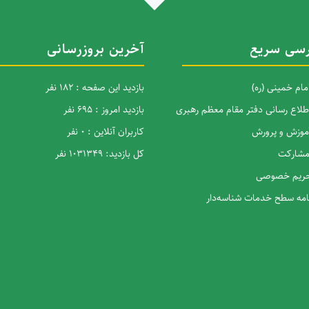
سی سریع
آخرین بروزرسانی
امام خمینی (ره)
بازدید این صفحه : 182 نفر
اطلاع رسانی دفتر مقام معظم رهبری
بازدید امروز : 695 نفر
آموزش و پرورش
کاربران آنلاین : 0 نفر
 مشارکت
کل بازدید: 1031349 نفر
 حریم خصوصی
نامه سطح خدمات شناسه‌دار