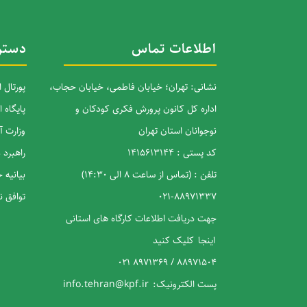
اطلاعات تماس
دستر
نشانی: تهران؛ خیابان فاطمی، خیابان حجاب،
پورتال 
اداره کل کانون پرورش فکری کودکان و
پایگاه 
نوجوانان استان تهران
وزارت 
کد پستی : 1415613144
راهبرد
تلفن : (تماس از ساعت 8 الی 14:30)
بیانیه
88971337-021
توافق 
جهت دریافت اطلاعات کارگاه های استانی
اینجا
کلیک کنید
88971504 / 8971369 021
پست الکترونیک:
info.tehran@kpf.ir