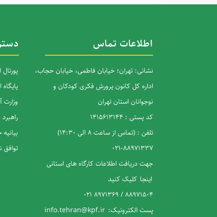
اطلاعات تماس
دستر
نشانی: تهران؛ خیابان فاطمی، خیابان حجاب،
پورتال 
اداره کل کانون پرورش فکری کودکان و
پایگاه 
نوجوانان استان تهران
وزارت 
کد پستی : 1415613144
راهبرد
تلفن : (تماس از ساعت 8 الی 14:30)
بیانیه
88971337-021
توافق 
جهت دریافت اطلاعات کارگاه های استانی
اینجا
کلیک کنید
88971504 / 8971369 021
پست الکترونیک:
info.tehran@kpf.ir