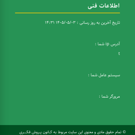
اطلاعات فنی
تاریخ آخرین به روز رسانی : 1405/05/03 14:31
آدرس ip شما :
t
سیستم عامل شما :
مرورگر شما :
© تمام حقوق مادی و معنوی این سایت مربوط به کــانون پــروش فکـــــری