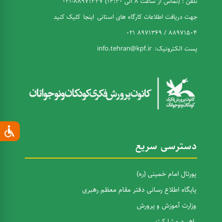
تلفن : (تماس از ساعت 8 الی 14:30) 88971337-021
جهت دریافت اطلاعات کارگاه های استانی
اینجا
کلیک کنید
88971504 / 8971369 021
پست الکترونیک:
info.tehran@kpf.ir
دسترسی سریع
پورتال امام خمینی (ره)
پایگاه اطلاع رسانی دفتر مقام معظم رهبری
وزارت آموزش و پرورش
راهبرد مشارکت